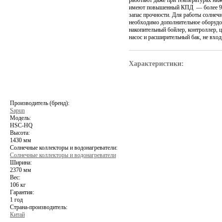
работают даже при температурах ниж
имеют повышенный КПД — более 9
запас прочности. Для работы солнеч
необходимо дополнительное оборудо
накопительный бойлер, контроллер,
насос и расширительный бак, не вхо
Характеристики:
Производитель (бренд):
Sapun
Модель:
HSC-HQ
Высота:
1430 мм
Солнечные коллекторы и водонагреватели:
Солнечные коллекторы и водонагреватели
Ширина:
2370 мм
Вес:
106 кг
Гарантия:
1 год
Страна-производитель:
Китай