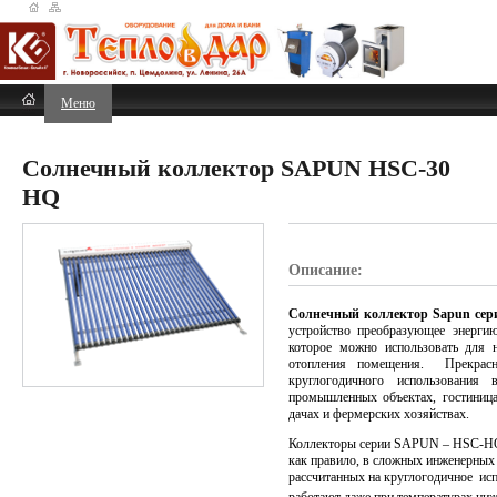
Меню
Солнечный коллектор SAPUN HSC-30
HQ
Описание:
Солнечный коллектор
Sapun
сер
устройство преобразующее энергию
которое можно использовать для 
отопления помещения. Прекрас
круглогодичного использования
промышленных объектах, гостиница
дачах и фермерских хозяйствах.
Коллекторы серии SAPUN – HSC-H
как правило, в сложных инженерных 
рассчитанных на круглогодичное исп