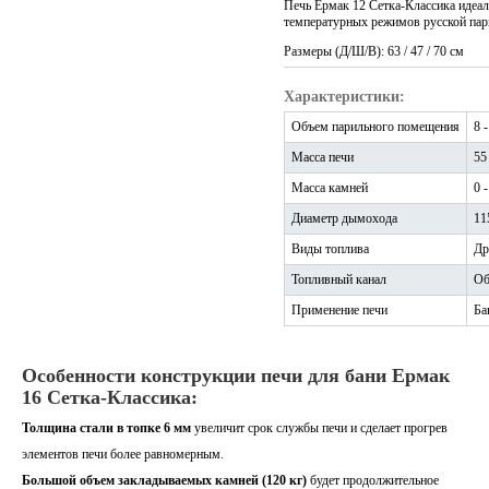
Печь Ермак 12 Сетка-Классика идеал
температурных режимов русской пар
Размеры (Д/Ш/В): 63 / 47 / 70 см
Характеристики:
Объем парильного помещения
8 
Масса печи
55
Масса камней
0 
Диаметр дымохода
11
Виды топлива
Др
Топливный канал
Об
Применение печи
Ба
Особенности конструкции печи для бани Ермак
16 Сетка-Классика:
Толщина стали в топке 6 мм
увеличит срок службы печи и сделает прогрев
элементов печи более равномерным.
Большой объем закладываемых камней (120 кг)
будет продолжительное