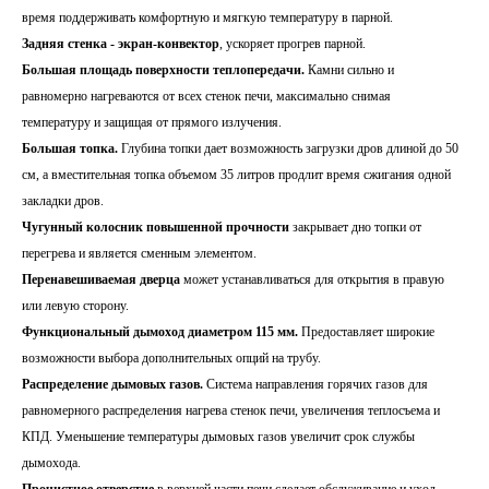
время поддерживать комфортную и мягкую температуру в парной.
Задняя стенка - экран-конвектор
, ускоряет прогрев парной.
Большая площадь поверхности теплопередачи.
Камни сильно и
равномерно нагреваются от всех стенок печи, максимально снимая
температуру и защищая от прямого излучения.
Большая топка.
Глубина топки дает возможность загрузки дров длиной до 50
см, а вместительная топка объемом 35 литров продлит время сжигания одной
закладки дров.
Чугунный колосник повышенной прочности
закрывает дно топки от
перегрева и является сменным элементом.
Перенавешиваемая дверца
может устанавливаться для открытия в правую
или левую сторону.
Функциональный дымоход диаметром 115 мм.
Предоставляет широкие
возможности выбора дополнительных опций на трубу.
Распределение дымовых газов.
Система направления горячих газов для
равномерного распределения нагрева стенок печи, увеличения теплосъема и
КПД. Уменьшение температуры дымовых газов увеличит срок службы
дымохода.
Прочистное отверстие
в верхней части печи сделает обслуживание и уход