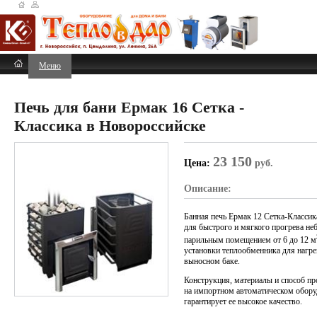
Меню
Печь для бани Ермак 16 Сетка -
Классика в Новороссийске
23 150
Цена:
руб.
Описание:
Банная печь Ермак 12 Сетка-Классик
для быстрого и мягкого прогрева не
парильным помещением от 6 до 12 м
установки теплообменника для нагре
выносном баке.
Конструкция, материалы и способ пр
на импортном автоматическом обор
гарантирует ее высокое качество.