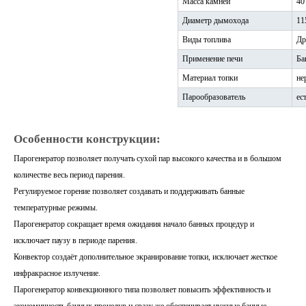
Масса камней
40
Диаметр дымохода
11
Виды топлива
Др
Применение печи
Ба
Материал топки
не
Парообразователь
ес
Особенности конструкции:
Парогенератор позволяет получать сухой пар высокого качества и в большом
количестве весь период парения.
Регулируемое горение позволяет создавать и поддерживать банные
температурные режимы.
Парогенератор сокращает время ожидания начало банных процедур и
исключает паузу в периоде парения.
Конвектор создаёт дополнительное экранирование топки, исключает жесткое
инфракрасное излучение.
Парогенератор конвекционного типа позволяет повысить эффективность и
экономичность банных процедур и сразу же обеспечивает нужные банные