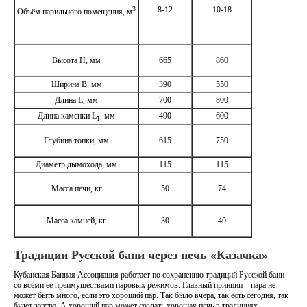
3
8-12
10-18
Объём парильного помещения, м
Высота H, мм
665
860
Ширина B, мм
390
550
Длина L, мм
700
800
Длина каменки L
, мм
490
600
1
Глубина топки, мм
615
750
Диаметр дымохода, мм
115
115
Масса печи, кг
50
74
Масса камней, кг
30
40
Традиции Русской бани через печь «Казачка»
Кубанская Банная Ассоциация работает по сохранению традиций Русской бани
со всеми ее преимуществами паровых режимов. Главный принцип – пара не
может быть много, если это хороший пар. Так было вчера, так есть сегодня, так
будет завтра. А хороший пар может создать хорошая печь в традициях