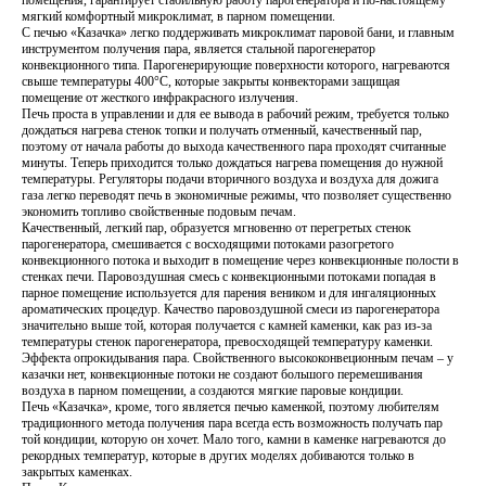
мягкий комфортный микроклимат, в парном помещении.
С печью «Казачка» легко поддерживать микроклимат паровой бани, и главным
инструментом получения пара, является стальной парогенератор
конвекционного типа. Парогенерирующие поверхности которого, нагреваются
свыше температуры 400°С, которые закрыты конвекторами защищая
помещение от жесткого инфракрасного излучения.
Печь проста в управлении и для ее вывода в рабочий режим, требуется только
дождаться нагрева стенок топки и получать отменный, качественный пар,
поэтому от начала работы до выхода качественного пара проходят считанные
минуты. Теперь приходится только дождаться нагрева помещения до нужной
температуры. Регуляторы подачи вторичного воздуха и воздуха для дожига
газа легко переводят печь в экономичные режимы, что позволяет существенно
экономить топливо свойственные подовым печам.
Качественный, легкий пар, образуется мгновенно от перегретых стенок
парогенератора, смешивается с восходящими потоками разогретого
конвекционного потока и выходит в помещение через конвекционные полости в
стенках печи. Паровоздушная смесь с конвекционными потоками попадая в
парное помещение используется для парения веником и для ингаляционных
ароматических процедур. Качество паровоздушной смеси из парогенератора
значительно выше той, которая получается с камней каменки, как раз из-за
температуры стенок парогенератора, превосходящей температуру каменки.
Эффекта опрокидывания пара. Свойственного высококонвеционным печам – у
казачки нет, конвекционные потоки не создают большого перемешивания
воздуха в парном помещении, а создаются мягкие паровые кондиции.
Печь «Казачка», кроме, того является печью каменкой, поэтому любителям
традиционного метода получения пара всегда есть возможность получать пар
той кондиции, которую он хочет. Мало того, камни в каменке нагреваются до
рекордных температур, которые в других моделях добиваются только в
закрытых каменках.