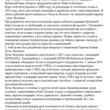
Кубанской бани, которую предложила школа «Баня по Белому».
Идея этой печи родилась в 2008 году, но реализация ее состоялась только в
2012 году, далее двухлетняя испытания и доработки печи с парогенератором. В
начале рабочий проект назывался «Печь по Белому» но окончательный вариант
- печь «Казачка».
При разработке печи была поставлена задача соблюсти традиции Кубанской
бани, исходя из ее требований, но используя технический прогресс. Основной и
самой главной задачей было получить мелкодисперсный пар высочайшего
качества, но не только в краткое время, как это часто бывает в закрытых
современных каменках, а весь период парения. Вторая задача это создать в
помещении нужные температурные режимы для банных паровых процедур. И
конечно печь должна быть не дорогой и экономичной.
С этой целью был разработан парогенератор и специальная Паровая Банная
Печь «Казачка».
Печь «Казачка» начинается выпускаться с 2015 года совместно с компанией
БЕРМАШ (г. Екатеринбург). С компаний БЕРМАШ Кубанскую Банную
Ассоциацию объеденяет тесное и плодотворное сотрудничество. С начала 2014
года пускаются модели печей «VIRA» со встроенным парогенератором
конвекционного типа «VIRA пар по Белому» которая динамично прогревает
парное помещение, а встроенный парогенератор создает кондиции русской
паровой бани, за рекордно короткое время. Печи «VIRA пар по Белому», дают
возможность получать пар и классическим способом, с открытой, великолепно
прогреваемой каменки.
Печь «Казачка» в отличие от других печей самая сбалансированная среди
стальных, конвективных печей, которая создает и поддерживает микроклимат
бани, паровые кондиции, легко управляется, экономит топливо, удобна в
эксплуатации и имеет надежную конструкцию и оригинальный, ни с чем
несравнимый дизайн.
Уникальность конструкции дает возможность не бояться перегрева парного
помещения, гарантирует стабильную работу парогенератора и по-настоящему