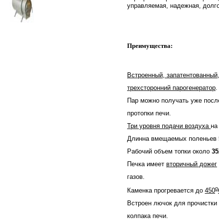
управляемая, надежная, долг
Преимущества:
Встроенный, запатентованный
трехсторонний парогенератор
.
Пар можно получать уже посл
протопки печи.
Три уровня подачи воздуха
на
Длинна вмещаемых поленьев
Рабочий объем топки около
35
Печка имеет
вторичный дожег
газов.
о
Каменка прогревается до
450
Встроен лючок для прочистки
колпака печи.