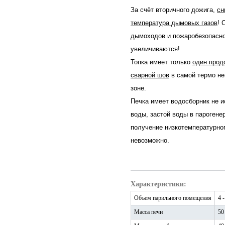
За счёт вторичного дожига,
сн
температура дымовых газов
! 
дымоходов и пожаробезопасн
увеличиваются!
Топка имеет только
один прод
сварной шов
в самой термо не
зоне.
Печка имеет водосборник не 
воды, застой воды в парогене
получение низкотемпературно
невозможно.
Характеристики:
Объем парильного помещения
4 
Масса печи
50