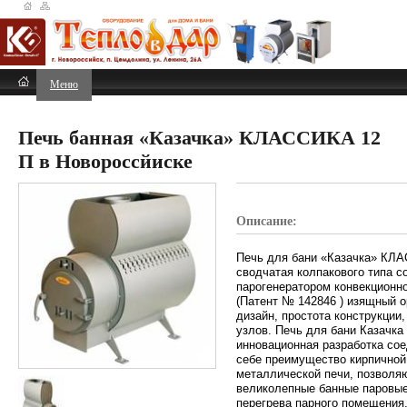
Меню
Печь банная «Казачка» КЛАССИКА 12
П в Новороссйиске
Описание:
Печь для бани «Казачка» КЛ
сводчатая колпакового типа с
парогенератором конвекционно
(Патент № 142846 ) изящный 
дизайн, простота конструкции
узлов. Печь для бани Казачка 
инновационная разработка со
себе преимущество кирпичной
металлической печи, позволя
великолепные банные паровые
перегрева парного помещения,