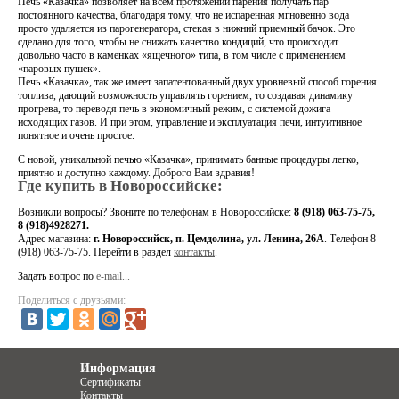
Печь «Казачка» позволяет на всем протяжении парения получать пар
постоянного качества, благодаря тому, что не испаренная мгновенно вода
просто удаляется из парогенератора, стекая в нижний приемный бачок. Это
сделано для того, чтобы не снижать качество кондиций, что происходит
довольно часто в каменках «ящечного» типа, в том числе с применением
«паровых пушек».
Печь «Казачка», так же имеет запатентованный двух уровневый способ горения
топлива, дающий возможность управлять горением, то создавая динамику
прогрева, то переводя печь в экономичный режим, с системой дожига
исходящих газов. И при этом, управление и эксплуатация печи, интуитивное
понятное и очень простое.
С новой, уникальной печью «Казачка», принимать банные процедуры легко,
приятно и доступно каждому. Доброго Вам здравия!
Где купить в Новороссийске:
Возникли вопросы?
Звоните по телефонам в Новороссийске:
8 (918) 063-75-75,
8 (918)4928271.
Адрес магазина:
г. Новороссийск, п. Цемдолина, ул. Ленина, 26А
. Телефон 8
(918) 063-75-75
. Перейти в раздел
контакты
.
Задать вопрос по
e-mail...
Поделиться с друзьями:
Информация
Сертификаты
Контакты