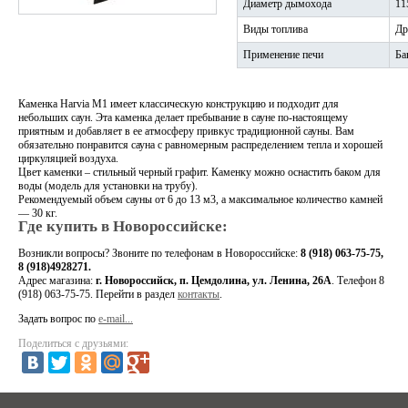
Диаметр дымохода
11
Виды топлива
Др
Применение печи
Ба
Каменка Harvia M1 имеет классическую конструкцию и подходит для
небольших саун. Эта каменка делает пребывание в сауне по-настоящему
приятным и добавляет в ее атмосферу привкус традиционной сауны. Вам
обязательно понравится сауна с равномерным распределением тепла и хорошей
циркуляцией воздуха.
Цвет каменки – стильный черный графит. Каменку можно оснастить баком для
воды (модель для установки на трубу).
Рекомендуемый объем сауны от 6 до 13 м3, а максимальное количество камней
— 30 кг.
Где купить в Новороссийске:
Возникли вопросы?
Звоните по телефонам в Новороссийске:
8 (918) 063-75-75,
8 (918)4928271.
Адрес магазина:
г. Новороссийск, п. Цемдолина, ул. Ленина, 26А
. Телефон 8
(918) 063-75-75
. Перейти в раздел
контакты
.
Задать вопрос по
e-mail...
Поделиться с друзьями: