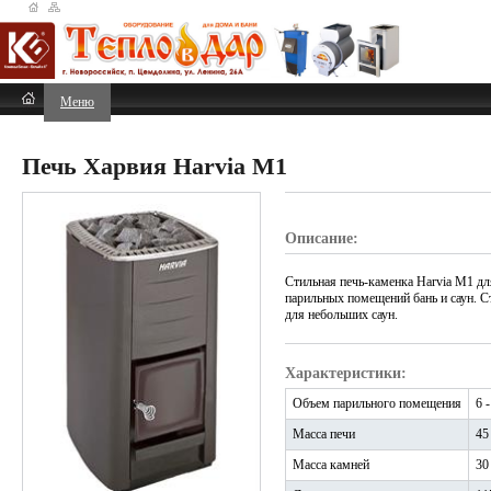
Меню
Печь Харвия Harvia M1
Описание:
Стильная печь-каменка Harvia M1 д
парильных помещений бань и саун. С
для небольших саун.
Характеристики:
Объем парильного помещения
6 
Масса печи
45
Масса камней
30