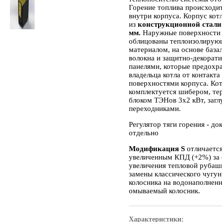
Горение топлива происходит
внутри корпуса. Корпус кот
из
конструкционной стали
мм.
Наружные поверхности 
облицованы теплоизолиру
материалом, на основе база
волокна и защитно-декорат
панелями, которые предохр
владельца котла от контакта
поверхностями корпуса. Ко
комплектуется шибером, те
блоком ТЭНов 3х2 кВт, заг
переходниками.
Регулятор тяги горения - до
отдельно
Модификация S
отличаетс
увеличенным КПД (+2%) за 
увеличения тепловой рубаш
замены классического чугу
колосника на водонаполнен
омываемый колосник.
Характеристики: