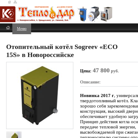
Меню
Отопительный котёл Sogreev «ECO
15S» в Новороссийске
47 800
Цена:
руб.
Описание:
Новинка 2017 г
, универса
твердотопливный котёл. Кла
хорошо себя зарекомендова
конструкция, высокий двер
обеспечивает удобную загру
Принцип действия котла осн
передаче тепловой энергии,
высвобождаемой при сжиган
теплоносителю системы ото