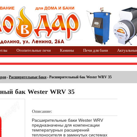
отлы
Отопительные печи
Камины
Печи для бани
Актуальны
аров
Расширительные баки
Расширительный бак Wester WRV 35
ный бак Wester WRV 35
Описание:
Расширительные баки Wester WRV
предназначены для компенсации
температурных расширений
теплоносителя в замкнутых системах