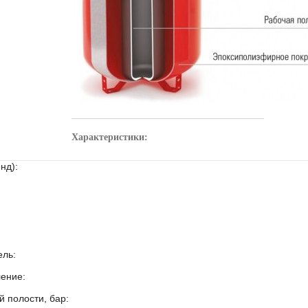
Характеристики:
енд):
ель:
ление:
й полости, бар: