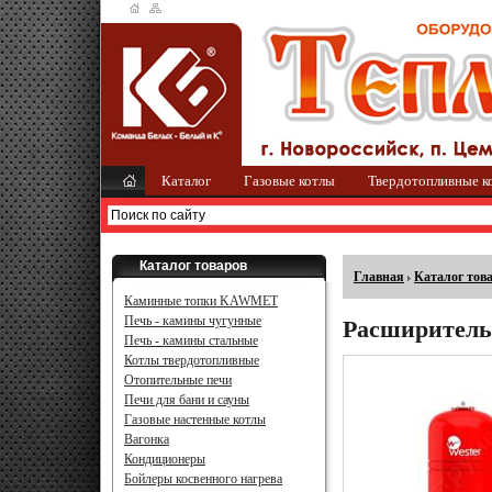
Каталог
Газовые котлы
Твердотопливные к
Каталог товаров
Главная
Каталог тов
Каминные топки KAWMET
Печь - камины чугунные
Расширитель
Печь - камины стальные
Котлы твердотопливные
Отопительные печи
Печи для бани и сауны
Газовые настенные котлы
Вагонка
Кондиционеры
Бойлеры косвенного нагрева