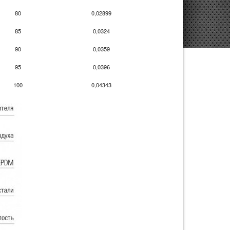
80
0,02899
85
0,0324
90
0,0359
95
0,0396
100
0,04343