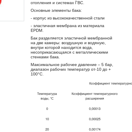
отопления и системах ГВС.
Основные элементы бака:
- корпус из высококачественной стали
- эластичная мембрана из материала
EPDM.
Бак разделяется эластичной мембранной
на две камеры: воздушную и водяную,
внутри которой находится вода,
несоприкасающаяся с металлическими
стенками бака.
Максимальное рабочее давление – 5 бар,
диапазон рабочих температур от-10 до +
100°С.
Коэффициент температурно
Температура
Коэффициент температурного
воды, °С
расширения
0
0,00013
10
0,00025
20
0,00174