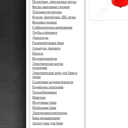
Пеллетные, пиролизные котлы
Котлы напольные газовые
Теплоаккумуляторы
Купели, фитобочки, ИК сауны
Колонки газовые
Стабилизаторы напряжения
Трубы и фитинги
Дымоходы
Расширительные баки
Арматура, фитинги
Насосы
Водонагреватели
Электрические котлы
отопления
Электрические печи для бани и
сауны
Солнечные водонагреватели
Радиаторы отопления
Теплообменники
Мангалы
Модульные бани
Мобильная баня
Электропарогенераторы
Баки нержавеющие
Аксессуары для бани